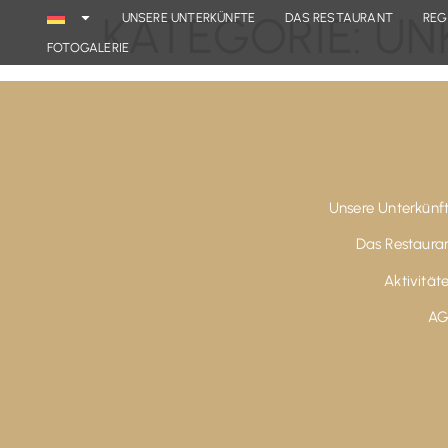
KATEGORIE:
UN
UNSERE UNTERKÜNFTE
DAS RESTAURANT
REG
FOTOGALERIE
Unsere Unterkünf
Das Restaura
Aktivität
AG