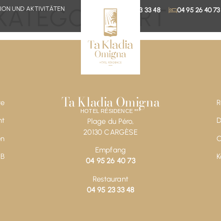
KATEGORISIERT
ION UND AKTIVITÄTEN
04 95 23 33 48
04 95 26 40 73
Ta Kladia Omigna
te
R
HOTEL RÉSIDENCE ***
nt
D
Plage du Péro,
20130 CARGÈSE
en
O
Empfang
B
K
04 95 26 40 73
Restaurant
04 95 23 33 48