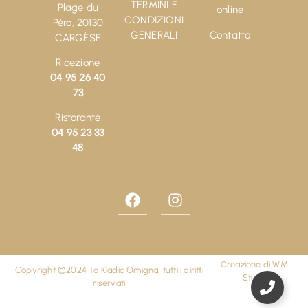
TERMINI E
Plage du
online
CONDIZIONI
Péro, 20130
GENERALI
Contatto
CARGÈSE
Ricezione
04 95 26 40
73
Ristorante
04 95 23 33
48
Creazione di
WMI
Copyright ©2024 Ta Kladia Omigna, tutti i diritti
Studio
riservati