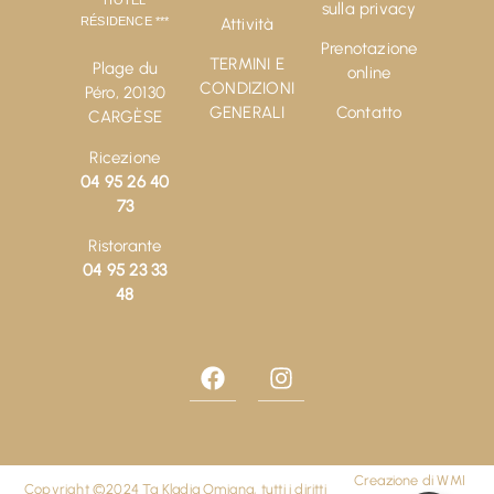
HÔTEL
sulla privacy
Attività
RÉSIDENCE ***
Prenotazione
TERMINI E
Plage du
online
CONDIZIONI
Péro, 20130
GENERALI
Contatto
CARGÈSE
Ricezione
04 95 26 40
73
Ristorante
04 95 23 33
48
Creazione di
WMI
Copyright ©2024 Ta Kladia Omigna, tutti i diritti