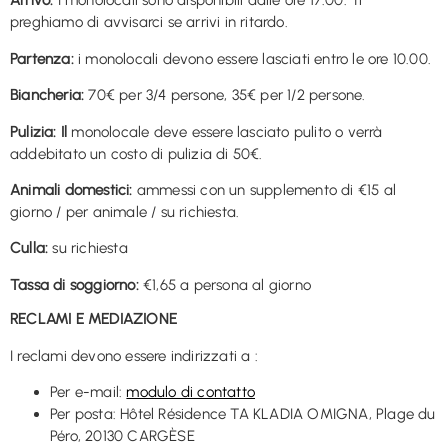
Arrivo:
I monolocali sono disponibili dalle ore 17:00. Ti
preghiamo di avvisarci se arrivi in ritardo.
Partenza:
i monolocali devono essere lasciati entro le ore 10.00.
Biancheria:
70€ per 3/4 persone, 35€ per 1/2 persone.
Pulizia: Il
monolocale deve essere lasciato pulito o verrà
addebitato un costo di pulizia di 50€.
Animali domestici:
ammessi con un supplemento di €15 al
giorno / per animale / su richiesta.
Culla:
su richiesta
Tassa di soggiorno:
€1,65 a persona al giorno
RECLAMI E MEDIAZIONE
I reclami devono essere indirizzati a :
Per e-mail:
modulo di contatto
Per posta: Hôtel Résidence TA KLADIA OMIGNA, Plage du
Péro, 20130 CARGÈSE